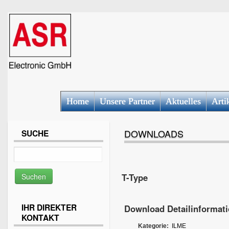
Home
Unsere Partner
Aktuelles
Arti
DOWNLOADS
SUCHE
T-Type
IHR DIREKTER
Download Detailinformat
KONTAKT
Kategorie:
ILME