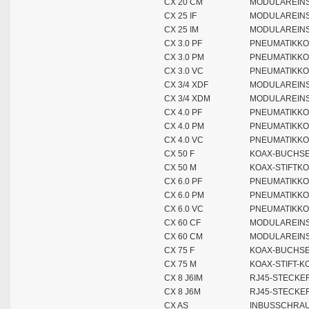
CX 20 CM
MODULAREINSA
CX 25 IF
MODULAREINS
CX 25 IM
MODULAREINSA
CX 3.0 PF
PNEUMATIKKO
CX 3.0 PM
PNEUMATIKKO
CX 3.0 VC
PNEUMATIKKO
CX 3/4 XDF
MODULAREINS
CX 3/4 XDM
MODULAREINSA
CX 4.0 PF
PNEUMATIKKO
CX 4.0 PM
PNEUMATIKKO
CX 4.0 VC
PNEUMATIKKO
CX 50 F
KOAX-BUCHSE
CX 50 M
KOAX-STIFTK
CX 6.0 PF
PNEUMATIKKO
CX 6.0 PM
PNEUMATIKKO
CX 6.0 VC
PNEUMATIKKO
CX 60 CF
MODULAREINS
CX 60 CM
MODULAREINSA
CX 75 F
KOAX-BUCHSE
CX 75 M
KOAX-STIFT-K
CX 8 J6IM
RJ45-STECKE
CX 8 J6M
RJ45-STECKE
CX AS
INBUSSCHRAU