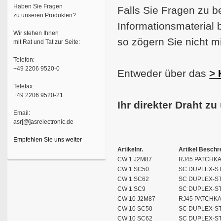
Haben Sie Fragen
Falls Sie Fragen zu 
zu unseren Produkten?
Informationsmaterial 
Wir stehen Ihnen
so zögern Sie nicht mi
mit Rat und Tat zur Seite:
Telefon:
+49 2206 9520-0
Entweder über das
>
Telefax:
+49 2206 9520-21
Ihr direkter Draht zu
Email:
asr[@]asrelectronic.de
Empfehlen Sie uns weiter
Artikelnr.
Artikel Beschr
CW 1 J2M87
RJ45 PATCHKA
CW 1 SC50
SC DUPLEX-ST
CW 1 SC62
SC DUPLEX-ST
CW 1 SC9
SC DUPLEX-ST
CW 10 J2M87
RJ45 PATCHKA
CW 10 SC50
SC DUPLEX-ST
CW 10 SC62
SC DUPLEX-ST