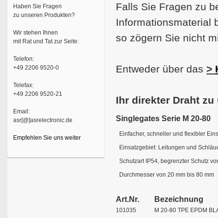
Falls Sie Fragen zu 
Haben Sie Fragen
zu unseren Produkten?
Informationsmaterial 
Wir stehen Ihnen
so zögern Sie nicht mi
mit Rat und Tat zur Seite:
Telefon:
Entweder über das
>
+49 2206 9520-0
Telefax:
+49 2206 9520-21
Ihr direkter Draht zu
Email:
Singlegates Serie M 20-80
asr[@]asrelectronic.de
Einfacher, schneller und flexibler Ein
Empfehlen Sie uns weiter
Einsatzgebiet: Leitungen und Schläu
Schutzart IP54, begrenzter Schutz v
Durchmesser von 20 mm bis 80 mm
Art.Nr.
Bezeichnung
101035
M 20-80 TPE EPDM BLA