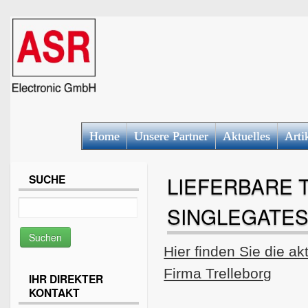
Home
Unsere Partner
Aktuelles
Arti
SUCHE
LIEFERBARE 
SINGLEGATES 
Hier finden Sie die ak
Firma Trelleborg
IHR DIREKTER
KONTAKT